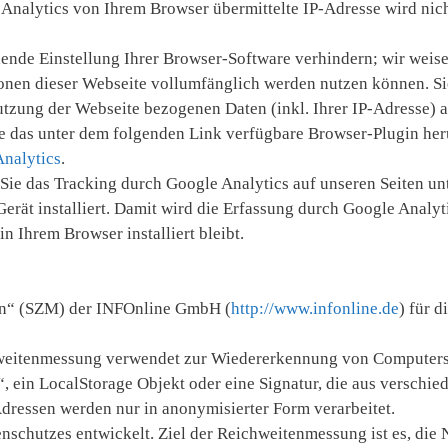
Analytics von Ihrem Browser übermittelte IP-Adresse wird nic
ende Einstellung Ihrer Browser-Software verhindern; wir weise
tionen dieser Webseite vollumfänglich werden nutzen können. S
utzung der Webseite bezogenen Daten (inkl. Ihrer IP-Adresse) 
ie das unter dem folgenden Link verfügbare Browser-Plugin he
nalytics
.
ie das Tracking durch Google Analytics auf unseren Seiten un
rät installiert. Damit wird die Erfassung durch Google Analyt
n Ihrem Browser installiert bleibt.
ren“ (SZM) der INFOnline GmbH (
http://www.infonline.de
) für d
eitenmessung verwendet zur Wiedererkennung von Computersy
 ein LocalStorage Objekt oder eine Signatur, die aus verschie
Adressen werden nur in anonymisierter Form verarbeitet.
chutzes entwickelt. Ziel der Reichweitenmessung ist es, die N