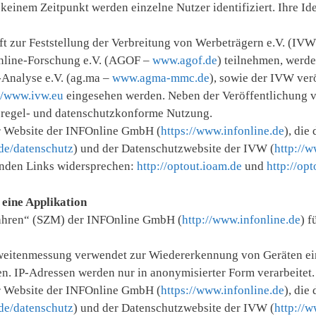
keinem Zeitpunkt werden einzelne Nutzer identifiziert. Ihre Ide
t zur Feststellung der Verbreitung von Werbeträgern e.V. (IV
 Online-Forschung e.V. (AGOF –
www.agof.de
) teilnehmen, werde
Analyse e.V. (ag.ma –
www.agma-mmc.de
), sowie der IVW ver
//www.ivw.eu
eingesehen werden. Neben der Veröffentlichung 
 regel- und datenschutzkonforme Nutzung.
r Website der INFOnline GmbH (
https://www.infonline.de
), die
de/datenschutz
) und der Datenschutzwebsite der IVW (
http://
enden Links widersprechen:
http://optout.ioam.de
und
http://op
eine Applikation
rfahren“ (SZM) der INFOnline GmbH (
http://www.infonline.de
) f
eitenmessung verwendet zur Wiedererkennung von Geräten ei
en. IP-Adressen werden nur in anonymisierter Form verarbeitet.
r Website der INFOnline GmbH (
https://www.infonline.de
), die
de/datenschutz
) und der Datenschutzwebsite der IVW (
http://