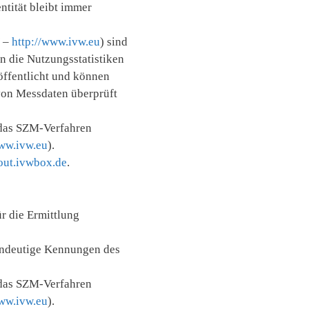
ntität bleibt immer
W –
http://www.ivw.eu
) sind
n die Nutzungsstatistiken
öffentlicht und können
von Messdaten überprüft
 das SZM-Verfahren
www.ivw.eu
).
tout.ivwbox.de
.
ür die Ermittlung
ndeutige Kennungen des
 das SZM-Verfahren
www.ivw.eu
).