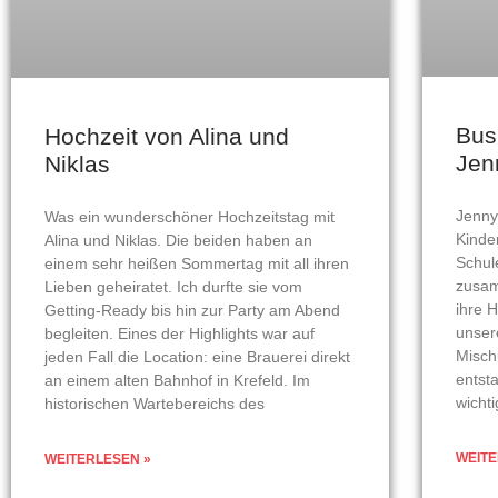
Bus
Hochzeit von Alina und
Jen
Niklas
Jenny
Was ein wunderschöner Hochzeitstag mit
Kinde
Alina und Niklas. Die beiden haben an
Schul
einem sehr heißen Sommertag mit all ihren
zusam
Lieben geheiratet. Ich durfte sie vom
ihre 
Getting-Ready bis hin zur Party am Abend
unser
begleiten. Eines der Highlights war auf
Misch
jeden Fall die Location: eine Brauerei direkt
entst
an einem alten Bahnhof in Krefeld. Im
wicht
historischen Wartebereichs des
WEITE
WEITERLESEN »