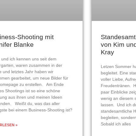
iness-Shooting mit
Standesamtl
nifer Blanke
von Kim un
Kray
 und ich kennen uns seit dem
rgarten, waren zusammen in der
Letzen Sommer ha
e und letztes Jahr haben wir
begleitet. Eine s
men gearbeitet, um neue Bilder für
voller Liebe, Auf
Homepage zu erstellen. Am Ende
Freudentränen. Hi
es Shootings ist so eine schöne
paar Einblicke zei
ung aus ihren und meinen Ideen
wenig an diesem 
anden. Weißt du, was das aller
lassen. Und ich du
igste bei einem Business-Shooting ist?
standesamtliche H
begleiten, sondern
Sobald ich alles
RLESEN »